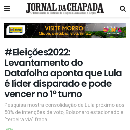
#Eleições2022:
Levantamento do
Datafolha aponta que Lula
é líder disparado e pode
vencer no 1º turno
Pesquisa mostra consolidação de Lula próximo aos
50% de intenções de voto, Bolsonaro estacionado e
"terceira via" fraca