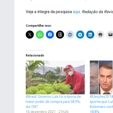
Veja a íntegra da pesquisa
aqui
.
Redação da Revi
Compartilhe isso:
Relacionado
#Brasil: Governo Lula foi a época de
#Eleições201
maior poder de compra para 58,9%,
aponta que Lul
diz CNT
Bolsonaro con
16 dezembro 2021 - 21h26
18,8%