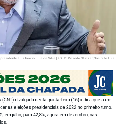
-presidente Luiz Inácio Lula da Silva | FOTO: Ricardo Stuckert/Instituto Lula |
CNT) divulgada nesta quinta-feira (16) indica que o ex-
ncer as eleições presidenciais de 2022 no primeiro turno.
%, em julho, para 42,8%, agora em dezembro, nas
dos.