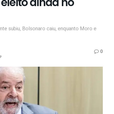
 eleito ainda no
e subiu, Bolsonaro caiu, enquanto Moro e
0
p