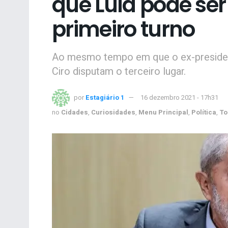
que Lula pode ser
primeiro turno
Ao mesmo tempo em que o ex-president
Ciro disputam o terceiro lugar.
por
Estagiário 1
16 dezembro 2021 - 17h31
no
Cidades
,
Curiosidades
,
Menu Principal
,
Política
,
To