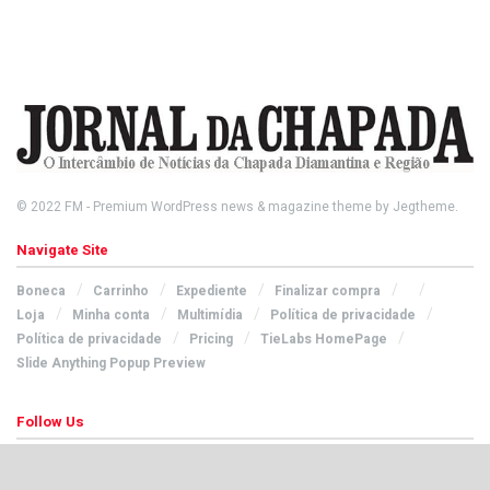
© 2022
FM
- Premium WordPress news & magazine theme by
Jegtheme
.
Navigate Site
Boneca
Carrinho
Expediente
Finalizar compra
Loja
Minha conta
Multimídia
Política de privacidade
Política de privacidade
Pricing
TieLabs HomePage
Slide Anything Popup Preview
Follow Us