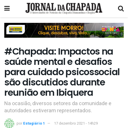
#Chapada: Impactos na
saúde mental e desafios
para cuidado psicossocial
são discutidos durante
reunião em Ibiquera
Na ocasião, diversos setores da comunidade e
autoridades estiveram representados.
por
Estagiário 1
17 dezembro 2021 - 14h29