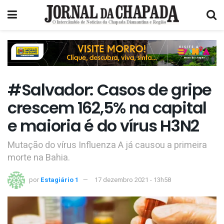
#Salvador: Casos de gripe
crescem 162,5% na capital
e maioria é do vírus H3N2
Mutação do vírus Influenza A já causou a primeira
morte na Bahia.
por
Estagiário 1
17 dezembro 2021 - 13h58