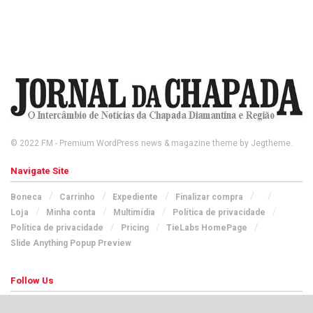
© 2022
FM
- Premium WordPress news & magazine theme by
Jegtheme
.
Navigate Site
Boneca
Carrinho
Expediente
Finalizar compra
Loja
Minha conta
Multimídia
Política de privacidade
Política de privacidade
Pricing
TieLabs HomePage
Slide Anything Popup Preview
Follow Us