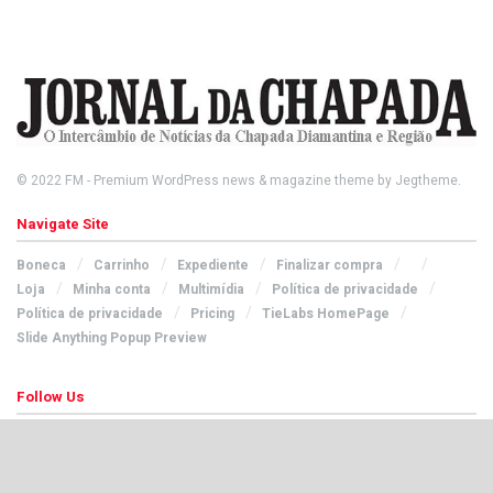
© 2022
FM
- Premium WordPress news & magazine theme by
Jegtheme
.
Navigate Site
Boneca
Carrinho
Expediente
Finalizar compra
Loja
Minha conta
Multimídia
Política de privacidade
Política de privacidade
Pricing
TieLabs HomePage
Slide Anything Popup Preview
Follow Us