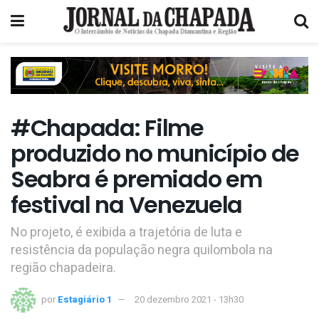
#Chapada: Filme
produzido no município de
Seabra é premiado em
festival na Venezuela
No projeto, é exibida a trajetória de luta e
resistência da população negra quilombola na
região chapadeira.
por
Estagiário 1
20 dezembro 2021 - 13h30