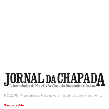
© 2022
FM
- Premium WordPress news & magazine theme by
Jegtheme
.
Navigate Site