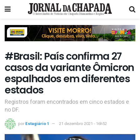
#Brasil: País confirma 27
casos da variante Ômicron
espalhados em diferentes
estados
Registros foram encontrados em cinco estados e
no DF.
por
Estagiário 1
21 dezembro 2021 - 16h52