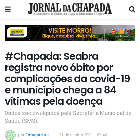
#Chapada: Seabra
registra novo óbito por
complicações da covid-19
e município chega a 84
vítimas pela doença
Dados são divulgados pela Secretaria Municipal de
Saúde (SMS).
por
Estagiário 1
21 dezembro 2021 - 19h46