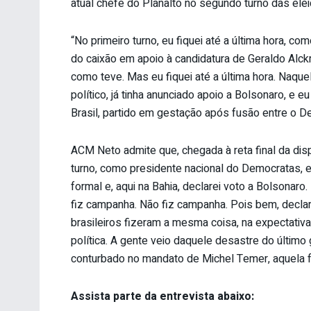
atual chefe do Planalto no segundo turno das ele
“No primeiro turno, eu fiquei até a última hora, c
do caixão em apoio à candidatura de Geraldo Alckm
como teve. Mas eu fiquei até a última hora. Naqu
político, já tinha anunciado apoio a Bolsonaro, e 
Brasil, partido em gestação após fusão entre o 
ACM Neto admite que, chegada à reta final da disp
turno, como presidente nacional do Democratas, e
formal e, aqui na Bahia, declarei voto a Bolsonar
fiz campanha. Não fiz campanha. Pois bem, decla
brasileiros fizeram a mesma coisa, na expectativ
política. A gente veio daquele desastre do último
conturbado no mandato de Michel Temer, aquela fa
Assista parte da entrevista abaixo: