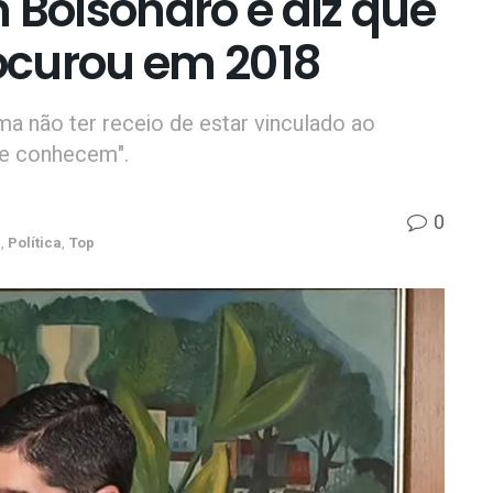
 Bolsonaro e diz que
ocurou em 2018
ma não ter receio de estar vinculado ao
me conhecem".
0
l
,
Política
,
Top