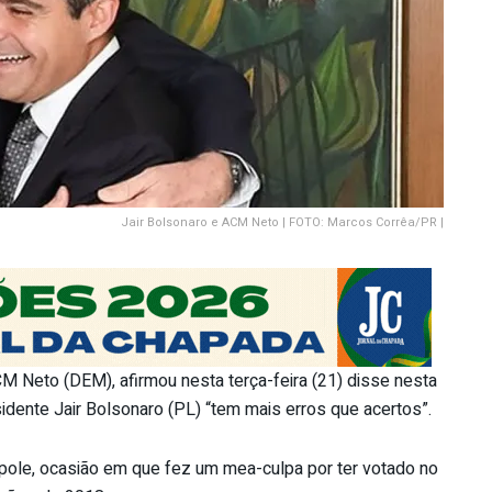
Jair Bolsonaro e ACM Neto | FOTO: Marcos Corrêa/PR |
M Neto (DEM), afirmou nesta terça-feira (21) disse nesta
idente Jair Bolsonaro (PL) “tem mais erros que acertos”.
opole, ocasião em que fez um mea-culpa por ter votado no