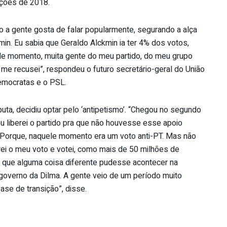
ições de 2018.
omo a gente gosta de falar popularmente, segurando a alça
in. Eu sabia que Geraldo Alckmin ia ter 4% dos votos,
ele momento, muita gente do meu partido, do meu grupo
eu me recusei”, respondeu o futuro secretário-geral do União
Democratas e o PSL.
uta, decidiu optar pelo ‘antipetismo’. “Chegou no segundo
u liberei o partido pra que não houvesse esse apoio
o. Porque, naquele momento era um voto anti-PT. Mas não
rei o meu voto e votei, como mais de 50 milhões de
a que alguma coisa diferente pudesse acontecer na
 governo da Dilma. A gente veio de um período muito
se de transição”, disse.