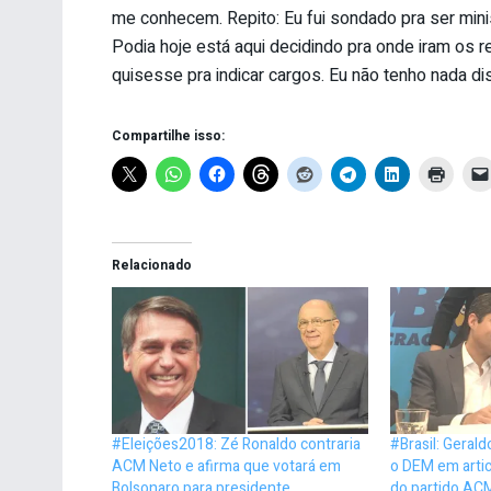
me conhecem. Repito: Eu fui sondado pra ser minis
Podia hoje está aqui decidindo pra onde iram os r
quisesse pra indicar cargos. Eu não tenho nada di
Compartilhe isso:
Relacionado
#Eleições2018: Zé Ronaldo contraria
#Brasil: Gerald
ACM Neto e afirma que votará em
o DEM em artic
Bolsonaro para presidente
do partido AC