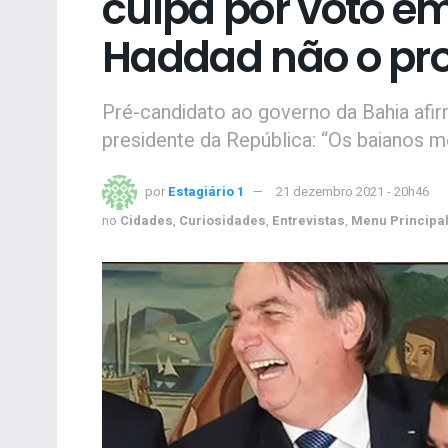
culpa por voto em
Haddad não o pr
Pré-candidato ao governo da Bahia afir
presidente da República: “Os baianos 
por
Estagiário 1
21 dezembro 2021 - 20h46
no
Cidades
,
Curiosidades
,
Entrevistas
,
Menu Principa