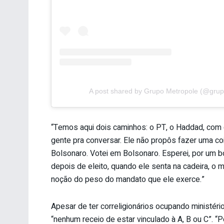
A post shared by Grupo Metropole (@grup
“Temos aqui dois caminhos: o PT, o Haddad, com 
gente pra conversar. Ele não propôs fazer uma co
Bolsonaro. Votei em Bolsonaro. Esperei, por um b
depois de eleito, quando ele senta na cadeira, o 
noção do peso do mandato que ele exerce.”
Apesar de ter correligionários ocupando ministéri
“nenhum receio de estar vinculado à A, B ou C”. 