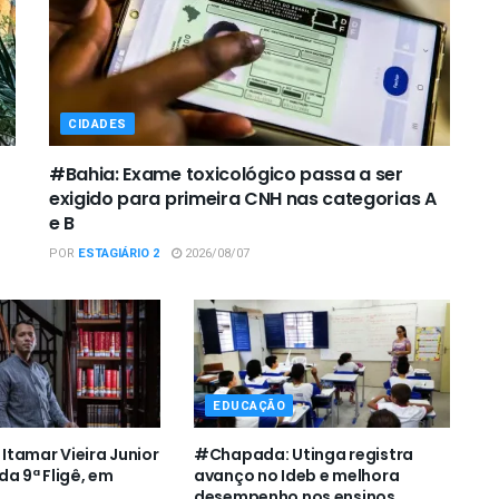
CIDADES
#Bahia: Exame toxicológico passa a ser
exigido para primeira CNH nas categorias A
e B
POR
ESTAGIÁRIO 2
2026/08/07
EDUCAÇÃO
tamar Vieira Junior
#Chapada: Utinga registra
da 9ª Fligê, em
avanço no Ideb e melhora
desempenho nos ensinos