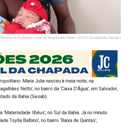
eferência Professor José de Magalhães Netto’ | FOTO: Divulgação/Sesab |
politano. Maria Julia nasceu à meia noite, na
alhães Netto’, no bairro da ‘Caixa D’Água’, em Salvador,
tado da Bahia (Sesab).
 ‘Maternidade Ilhéus’, no Sul da Bahia. Já no minuto
de Tsylla Balbino’, no bairro ‘Baixa de Quintas’,