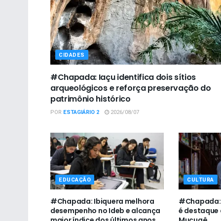
CIDADES
#Chapada: Iaçu identifica dois sítios
arqueológicos e reforça preservação do
patrimônio histórico
POR
ESTAGIÁRIO 2
2026/08/07
EDUCAÇÃO
CULTURA
#Chapada: Ibiquera melhora
#Chapada: I
desempenho no Ideb e alcança
é destaque 
maior índice dos últimos anos
Mucugê