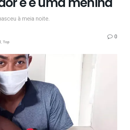
dor e é uma menina
nasceu à meia noite.
0
l
,
Top