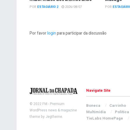
POR
ESTAGIÁRIO 2
2026/08/07
POR
ESTAGIÁRI
Por favor
login
para participar da discussão
Navigate Site
© 2022
FM
- Premium
Boneca
Carrinho
WordPress news & magazine
Multimídia
Política
theme by
Jegtheme
.
TieLabs HomePage