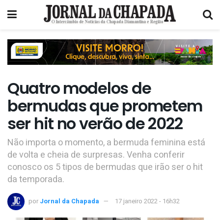
Quatro modelos de
bermudas que prometem
ser hit no verão de 2022
Não importa o momento, a bermuda feminina está
de volta e cheia de surpresas. Venha conferir
conosco os 5 tipos de bermudas que irão ser o hit
da temporada.
por
Jornal da Chapada
17 janeiro 2022 - 16h32