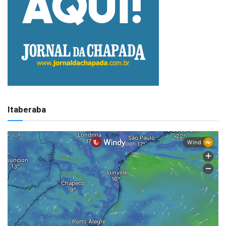
Itaberaba