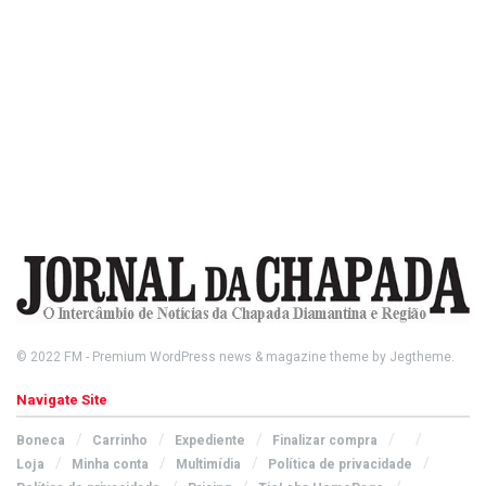
© 2022
FM
- Premium WordPress news & magazine theme by
Jegtheme
.
Navigate Site
Boneca
Carrinho
Expediente
Finalizar compra
Loja
Minha conta
Multimídia
Política de privacidade