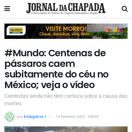
#Mundo: Centenas de
pássaros caem
subitamente do céu no
México; veja o vídeo
Cientistas ainda não têm certeza sobre a causa das
mortes.
por
Estagiário 1
14 fevereiro 2022 - 20h54