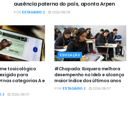
ausência paterna do país, aponta Arpen
POR
ESTAGIÁRIO 2
2026/08/08
EDUCAÇÃO
me toxicológico
#Chapada: Ibiquera melhora
 exigido para
desempenho no Ideb e alcança
H nas categorias A e
maior índice dos últimos anos
POR
ESTAGIÁRIO 2
2026/08/07
O 2
2026/08/07