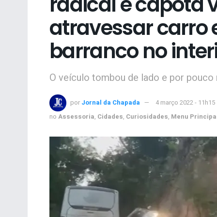
radical e capota 
atravessar carro 
barranco no inter
O veículo tombou de lado e por pouco 
por
Jornal da Chapada
4 março 2022 - 11h15
no
Assessoria
,
Cidades
,
Curiosidades
,
Menu Principa