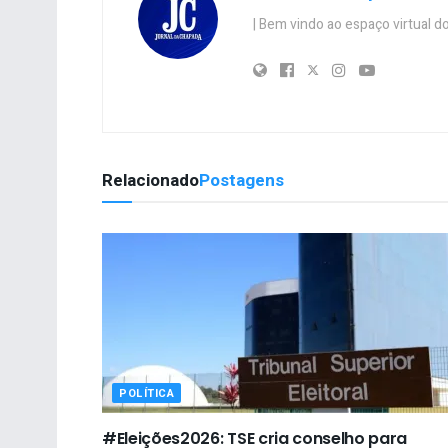
| Bem vindo ao espaço virtual
Relacionado
Postagens
POLÍTICA
#Eleições2026: TSE cria conselho para