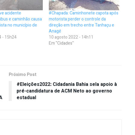
ve acidente
#Chapada: Caminhonete capota após
ibus e caminhão causa
motorista perder o controle da
pista no município de
direção em trecho entre Tanhaçu e
Anagé
4 - 15h24
10 agosto 2022 - 14h11
Em "Cidades"
Próximo Post
#Eleições2022: Cidadania Bahia sela apoio à
pré-candidatura de ACM Neto ao governo
A
estadual