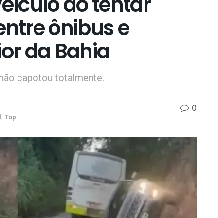
veículo ao tentar
entre ônibus e
ior da Bahia
não capotou totalmente.
0
l
,
Top