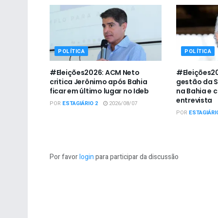
POLÍTICA
POLÍTICA
#Eleições2026: ACM Neto
#Eleições20
critica Jerônimo após Bahia
gestão da 
ficar em último lugar no Ideb
na Bahia e 
entrevista
POR
ESTAGIÁRIO 2
2026/08/07
POR
ESTAGIÁRI
Por favor
login
para participar da discussão