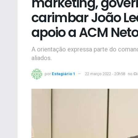
marketing, gover
carimbar João Leã
apoio a ACM Net
A orientação expressa parte do coman
aliados.
por
Estagiário 1
22 março 2022 - 20h58
no
C