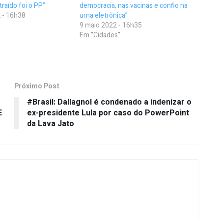
traído foi o PP”
democracia, nas vacinas e confio na
 - 16h38
urna eletrônica”
9 maio 2022 - 16h35
Em "Cidades"
Próximo Post
#Brasil: Dallagnol é condenado a indenizar o
E
ex-presidente Lula por caso do PowerPoint
da Lava Jato