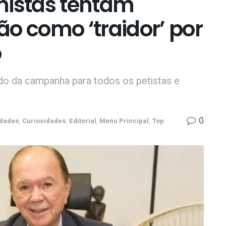
nistas tentam
o como ‘traidor’ por
o
do da campanha para todos os petistas e
0
idades
,
Curiosidades
,
Editorial
,
Menu Principal
,
Top