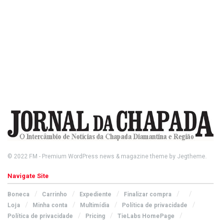
© 2022
FM
- Premium WordPress news & magazine theme by
Jegtheme
.
Navigate Site
Boneca
Carrinho
Expediente
Finalizar compra
Loja
Minha conta
Multimídia
Política de privacidade
Política de privacidade
Pricing
TieLabs HomePage