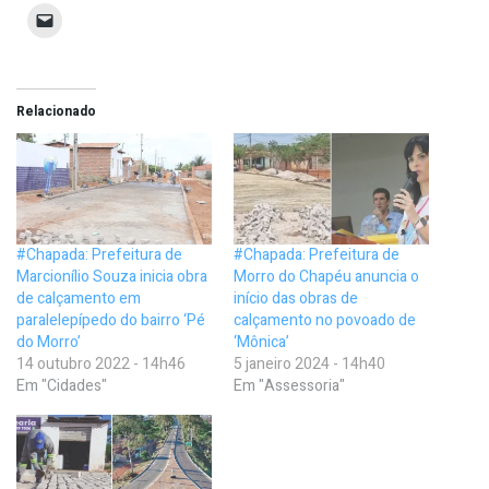
Relacionado
#Chapada: Prefeitura de
#Chapada: Prefeitura de
Marcionílio Souza inicia obra
Morro do Chapéu anuncia o
de calçamento em
início das obras de
paralelepípedo do bairro ‘Pé
calçamento no povoado de
do Morro’
‘Mônica’
14 outubro 2022 - 14h46
5 janeiro 2024 - 14h40
Em "Cidades"
Em "Assessoria"