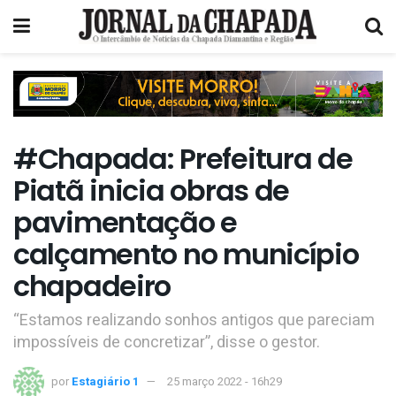
#Chapada: Prefeitura de
Piatã inicia obras de
pavimentação e
calçamento no município
chapadeiro
“Estamos realizando sonhos antigos que pareciam
impossíveis de concretizar”, disse o gestor.
por
Estagiário 1
25 março 2022 - 16h29