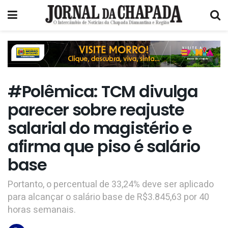
#Polêmica: TCM divulga
parecer sobre reajuste
salarial do magistério e
afirma que piso é salário
base
Portanto, o percentual de 33,24% deve ser aplicado
para alcançar o salário base de R$3.845,63 por 40
horas semanais.