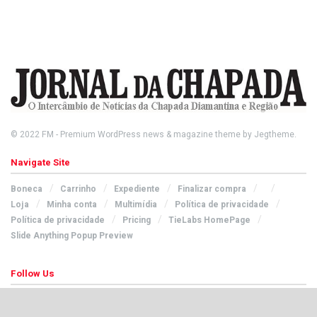
© 2022
FM
- Premium WordPress news & magazine theme by
Jegtheme
.
Navigate Site
Boneca
Carrinho
Expediente
Finalizar compra
Loja
Minha conta
Multimídia
Política de privacidade
Política de privacidade
Pricing
TieLabs HomePage
Slide Anything Popup Preview
Follow Us