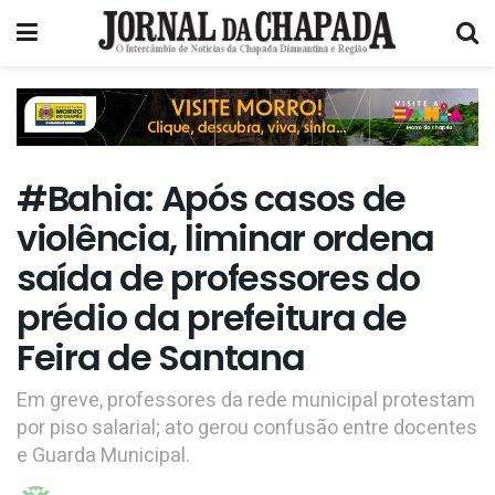
#Bahia: Após casos de
violência, liminar ordena
saída de professores do
prédio da prefeitura de
Feira de Santana
Em greve, professores da rede municipal protestam
por piso salarial; ato gerou confusão entre docentes
e Guarda Municipal.