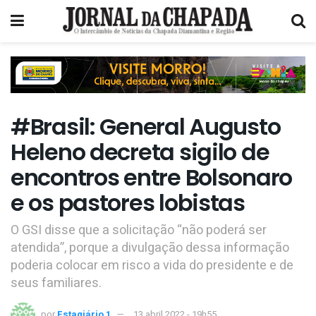
#Brasil: General Augusto
Heleno decreta sigilo de
encontros entre Bolsonaro
e os pastores lobistas
O GSI disse que a solicitação “não poderá ser
atendida”, porque a divulgação dessa informação
poderia colocar em risco a vida do presidente e de
seus familiares.
por
Estagiário 1
13 abril 2022 - 19h55