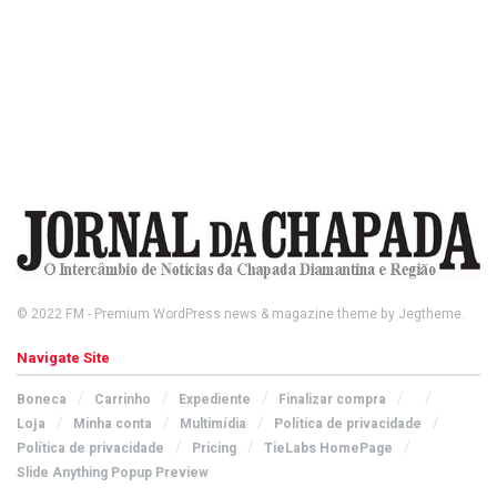
© 2022
FM
- Premium WordPress news & magazine theme by
Jegtheme
.
Navigate Site
Boneca
Carrinho
Expediente
Finalizar compra
Loja
Minha conta
Multimídia
Política de privacidade
Política de privacidade
Pricing
TieLabs HomePage
Slide Anything Popup Preview