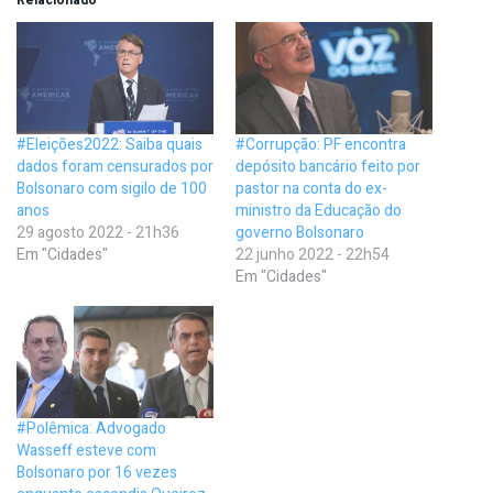
#Eleições2022: Saiba quais
#Corrupção: PF encontra
dados foram censurados por
depósito bancário feito por
Bolsonaro com sigilo de 100
pastor na conta do ex-
anos
ministro da Educação do
29 agosto 2022 - 21h36
governo Bolsonaro
Em "Cidades"
22 junho 2022 - 22h54
Em "Cidades"
#Polêmica: Advogado
Wasseff esteve com
Bolsonaro por 16 vezes