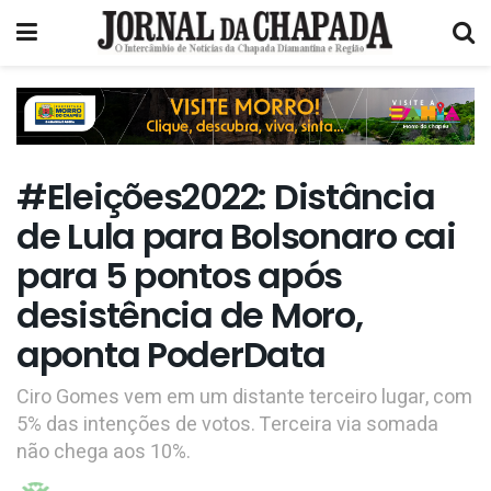
#Eleições2022: Distância
de Lula para Bolsonaro cai
para 5 pontos após
desistência de Moro,
aponta PoderData
Ciro Gomes vem em um distante terceiro lugar, com
5% das intenções de votos. Terceira via somada
não chega aos 10%.