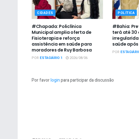
CIDADES
POLÍTICA
#Chapada: Policlínica
#Bahia: Pre
Municipal amplia oferta de
terá até 30 
Fisioterapia e reforça
irregularid
assistência em saúde para
saúde após
moradores de Ruy Barbosa
POR
ESTAGIÁRI
POR
ESTAGIÁRIO 1
2026/08/06
Por favor
login
para participar da discussão