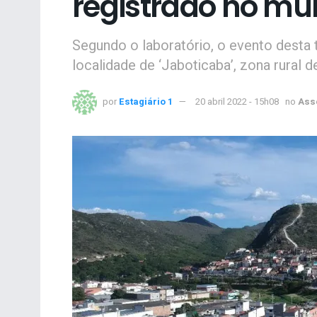
registrado no mu
Segundo o laboratório, o evento desta 
localidade de ‘Jaboticaba’, zona rural d
por
Estagiário 1
20 abril 2022 - 15h08
no
Ass