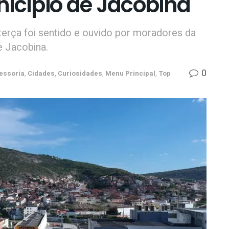
nicípio de Jacobina
terça foi sentido e ouvido por moradores da
e Jacobina.
0
essoria
,
Cidades
,
Curiosidades
,
Menu Principal
,
Top