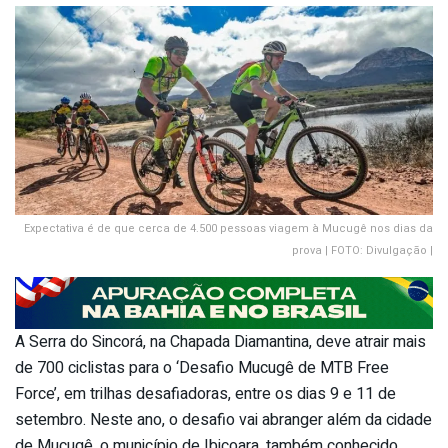
Expectativa é de que cerca de 4.500 pessoas viagem à Mucugê nos dias da
prova | FOTO: Divulgação |
A Serra do Sincorá, na Chapada Diamantina, deve atrair mais
de 700 ciclistas para o ‘Desafio Mucugê de MTB Free
Force’, em trilhas desafiadoras, entre os dias 9 e 11 de
setembro. Neste ano, o desafio vai abranger além da cidade
de Mucugê, o município de Ibicoara, também conhecido