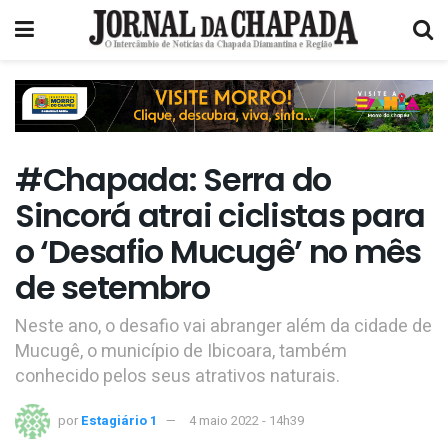
#Chapada: Serra do
Sincorá atrai ciclistas para
o ‘Desafio Mucugê’ no mês
de setembro
Neste ano, o desafio vai abranger além da cidade de
Mucugê, o município de Ibicoara, também
conhecido pelos seus atrativos naturais.
por
Estagiário 1
4 maio 2022 - 14h39