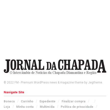
© 2022
FM
- Premium WordPress news & magazine theme by
Jegtheme
.
Navigate Site
Boneca
Carrinho
Expediente
Finalizar compra
Loja
Minha conta
Multimídia
Política de privacidade