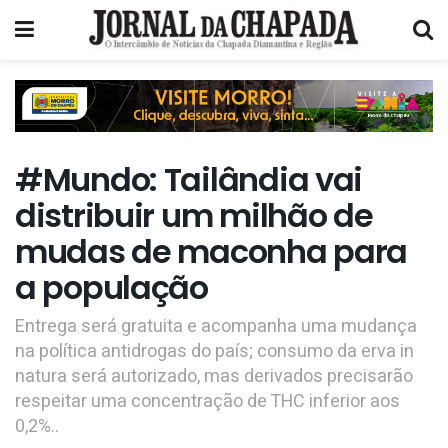
#Mundo: Tailândia vai
distribuir um milhão de
mudas de maconha para
a população
Entrega será gratuita e acompanha uma mudança
na política antidrogas do país; consumo da erva in
natura será autorizado, mas derivados precisarão
respeitar uma concentração de THC inferior aos
0,2%..