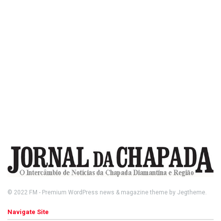
© 2022
FM
- Premium WordPress news & magazine theme by
Jegtheme
.
Navigate Site