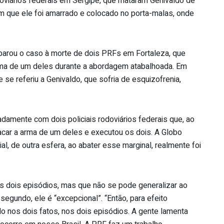
doviários federais em Sergipe, que mataram Genivaldo de
que ele foi amarrado e colocado no porta-malas, onde
parou o caso à morte de dois PRFs em Fortaleza, que
a de um deles durante a abordagem atabalhoada. Em
e se referiu a Genivaldo, que sofria de esquizofrenia,
amente com dois policiais rodoviários federais que, ao
sacar a arma de um deles e executou os dois. A Globo
al, de outra esfera, ao abater esse marginal, realmente foi
os dois episódios, mas que não se pode generalizar ao
 segundo, ele é “excepcional”. “Então, para efeito
ido nos dois fatos, nos dois episódios. A gente lamenta