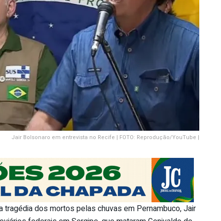
Jair Bolsonaro em entrevista no Recife | FOTO: Reprodução/YouTube |
re a tragédia dos mortos pelas chuvas em Pernambuco, Jair