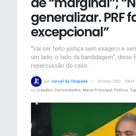
de “marginal”; 
generalizar. PRF f
excepcional”
"Vai ser feito justiça sem exagero e s
um lado: o lado da bandidagem", disse 
repercussão do caso.
por
Jornal da Chapada
30 maio 2022 - 15h41
no
Cidades
,
Curiosidades
,
Menu Principal
,
Polícia
,
To