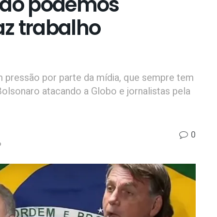
“Não podemos
az trabalho
em pressão por parte da mídia, que sempre tem
Bolsonaro atacando a Globo e jornalistas pela
0
p