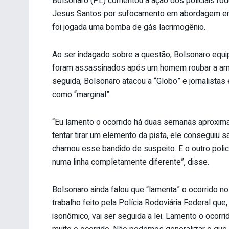
Bolsonaro (PL) comentou a ação dos policiais ro
Jesus Santos por sufocamento em abordagem em 
foi jogada uma bomba de gás lacrimogênio.
Ao ser indagado sobre a questão, Bolsonaro equi
foram assassinados após um homem roubar a arm
seguida, Bolsonaro atacou a “Globo” e jornalistas 
como “marginal”.
“Eu lamento o ocorrido há duas semanas aproximad
tentar tirar um elemento da pista, ele conseguiu 
chamou esse bandido de suspeito. E o outro polici
numa linha completamente diferente”, disse.
Bolsonaro ainda falou que “lamenta” o ocorrido n
trabalho feito pela Polícia Rodoviária Federal que,
isonômico, vai ser seguida a lei. Lamento o ocorr