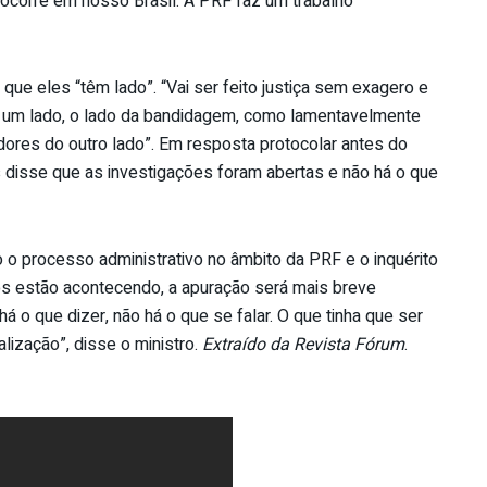
 ocorre em nosso Brasil. A PRF faz um trabalho
do que eles “têm lado”. “Vai ser feito justiça sem exagero e
 um lado, o lado da bandidagem, como lamentavelmente
res do outro lado”. Em resposta protocolar antes do
es disse que as investigações foram abertas e não há o que
o o processo administrativo no âmbito da PRF e o inquérito
os estão acontecendo, a apuração será mais breve
á o que dizer, não há o que se falar. O que tinha que ser
alização”, disse o ministro.
Extraído da Revista Fórum
.