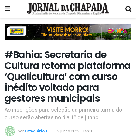
#Bahia: Secretaria de
Cultura retoma plataforma
‘Qualicultura’ com curso
inédito voltado para
gestores municipais
As inscrições para seleção da primeira turma do
curso serão abertas no dia 1º de junho.
por
Estagiário 1
2 junho 2022 - 15h10