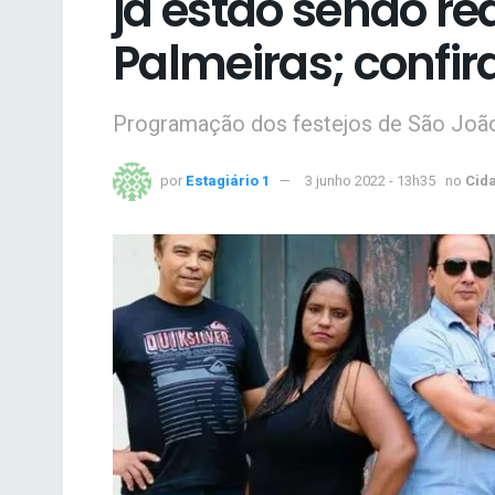
já estão sendo re
Palmeiras; confi
Programação dos festejos de São João
por
Estagiário 1
3 junho 2022 - 13h35
no
Cid