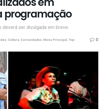
alizados em
ra programação
 deverá ser divulgada em breve.
0
ades
,
Cultura
,
Curiosidades
,
Menu Principal
,
Top