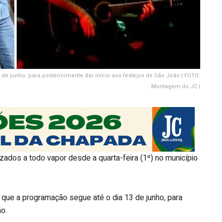
de junho, para posteriormente dar início aos festejos de São João | FOTO:
Montagem do JC |
zados a todo vapor desde a quarta-feira (1º) no município
, que a programação segue até o dia 13 de junho, para
o.