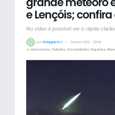
grande meteoro e
e Lençóis; confira
No vídeo é possível ver o rápido clarã
por
Estagiário 1
8 junho 2022 - 15h49
no
Assessoria
,
Cidades
,
Curiosidades
,
Esportes
,
Menu