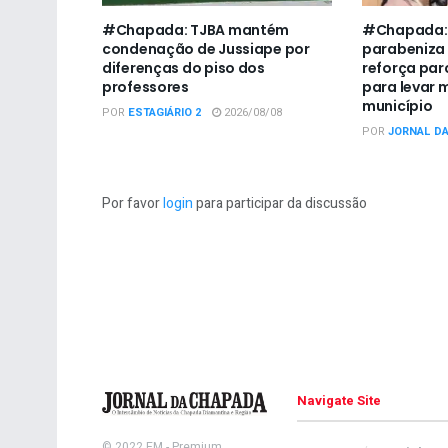
#Chapada: TJBA mantém
#Chapada:
condenação de Jussiape por
parabeniza
diferenças do piso dos
reforça par
professores
para levar 
município
POR
ESTAGIÁRIO 2
2026/08/08
POR
JORNAL D
Por favor
login
para participar da discussão
Navigate Site
© 2022
FM
- Premium