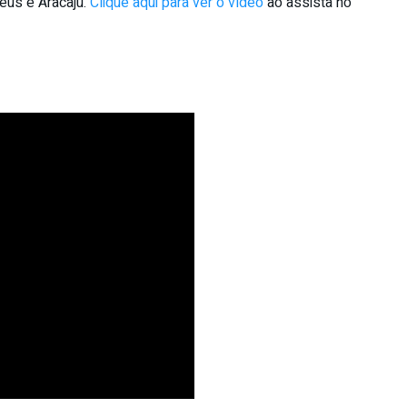
eus e Aracaju.
Clique aqui para ver o vídeo
ao assista no