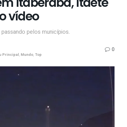
m Itaberaba, Itaetê
 o vídeo
o passando pelos municípios.
0
 Principal
,
Mundo
,
Top