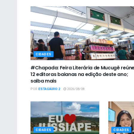
CIDADES
#Chapada: Feira Literária de Mucugê reún
12 editoras baianas na edição deste ano;
saiba mais
POR
ESTAGIÁRIO 2
2026/08/08
CIDADES
CIDADES