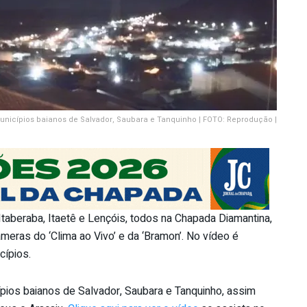
nicípios baianos de Salvador, Saubara e Tanquinho | FOTO: Reprodução |
Itaberaba, Itaetê e Lençóis, todos na Chapada Diamantina,
meras do ‘Clima ao Vivo’ e da ‘Bramon’. No vídeo é
cípios.
ios baianos de Salvador, Saubara e Tanquinho, assim