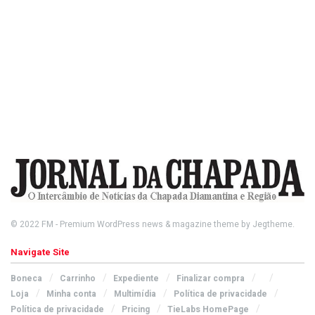
© 2022
FM
- Premium WordPress news & magazine theme by
Jegtheme
.
Navigate Site
Boneca
Carrinho
Expediente
Finalizar compra
Loja
Minha conta
Multimídia
Política de privacidade
Política de privacidade
Pricing
TieLabs HomePage