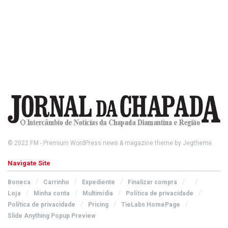
© 2022
FM
- Premium WordPress news & magazine theme by
Jegtheme
.
Navigate Site
Boneca
Carrinho
Expediente
Finalizar compra
Loja
Minha conta
Multimídia
Política de privacidade
Política de privacidade
Pricing
TieLabs HomePage
Slide Anything Popup Preview