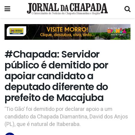
#Chapada: Servidor
público é demitido por
apoiar candidato a
deputado diferente do
prefeito de Macajuba
‘Tio Gão’ foi demitido por declarar apoio a um
candidato da Chapada Diamantina, David dos Anjos
(PL), que é natural de Itaberaba.