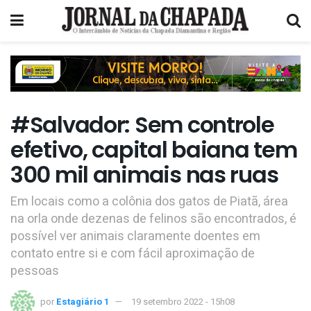
#Salvador: Sem controle
efetivo, capital baiana tem
300 mil animais nas ruas
Em locais como a colônia dos gatos de Piatã, área
na orla onde dezenas de felinos são encontrados, é
possível ver animais claramente doentes em
contato entre si e com fácil aproximação de
pessoas
por
Estagiário 1
19 setembro 2022 - 15h08