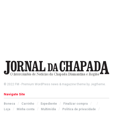
© 2022
FM
- Premium WordPress news & magazine theme by
Jegtheme
.
Navigate Site
Boneca
Carrinho
Expediente
Finalizar compra
Loja
Minha conta
Multimídia
Política de privacidade