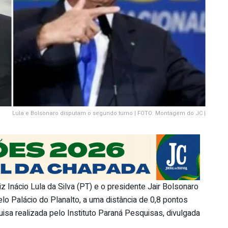
Lula e Bolsonaro disputam o segundo turno | FOTO: Montagem do JC |
 Inácio Lula da Silva (PT) e o presidente Jair Bolsonaro
o Palácio do Planalto, a uma distância de 0,8 pontos
isa realizada pelo Instituto Paraná Pesquisas, divulgada