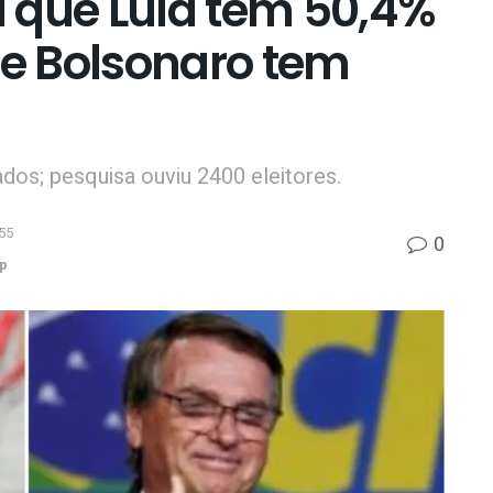
 que Lula tem 50,4%
 e Bolsonaro tem
os; pesquisa ouviu 2400 eleitores.
55
0
p