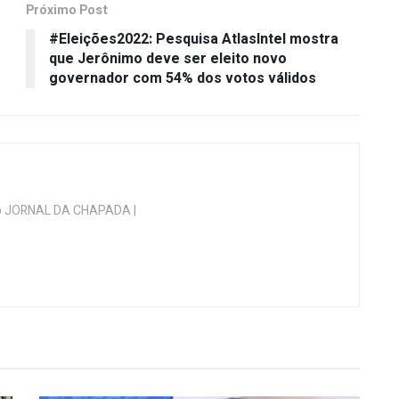
Próximo Post
#Eleições2022: Pesquisa AtlasIntel mostra
que Jerônimo deve ser eleito novo
governador com 54% dos votos válidos
 do JORNAL DA CHAPADA |