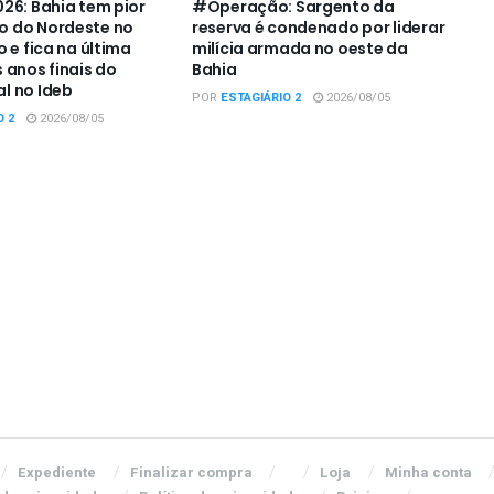
26: Bahia tem pior
#Operação: Sargento da
 do Nordeste no
reserva é condenado por liderar
 e fica na última
milícia armada no oeste da
 anos finais do
Bahia
l no Ideb
POR
ESTAGIÁRIO 2
2026/08/05
O 2
2026/08/05
Expediente
Finalizar compra
Loja
Minha conta