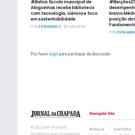
#Bahia: Escola municipal de
#Eleições20
Alagoinhas recebe biblioteca
desempenho
com tecnologia, ciência e foco
Ensino Médio
em sustentabilidade
posição dos
Fundamenta
POR
ESTAGIÁRIO 2
2026/08/05
POR
ESTAGIÁRI
Por favor
login
para participar da discussão
Navigate Site
© 2022
FM
- Premium
Boneca
Carrinho
WordPress news & magazine