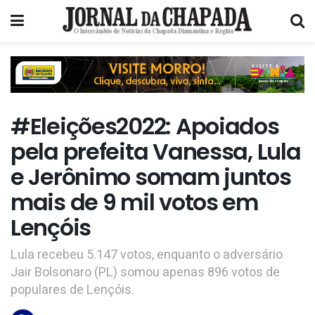
#Eleições2022: Apoiados
pela prefeita Vanessa, Lula
e Jerônimo somam juntos
mais de 9 mil votos em
Lençóis
Lula recebeu 5.147 votos, enquanto o adversário
Jair Bolsonaro (PL) somou apenas 896 votos de
populares de Lençóis.