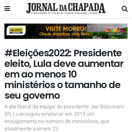
#Eleições2022: Presidente
eleito, Lula deve aumentar
em ao menos 10
ministérios o tamanho de
seu governo
A ala liberal da equipe do presidente Jair Bolsonaro
(PL) conseguiu emplacar em 2019 um
enxugamento no número de ministérios, que
atualmente somam 23.