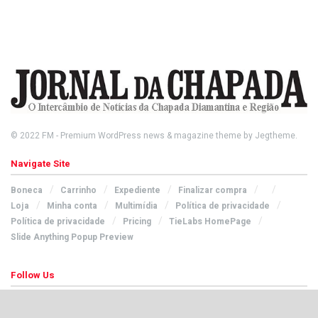
© 2022
FM
- Premium WordPress news & magazine theme by
Jegtheme
.
Navigate Site
Boneca
Carrinho
Expediente
Finalizar compra
Loja
Minha conta
Multimídia
Política de privacidade
Política de privacidade
Pricing
TieLabs HomePage
Slide Anything Popup Preview
Follow Us