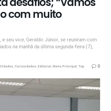
ta desafios; “Vamos
ho com muito
 e seu vice, Geraldo Júnior, se reuniram com
liados na manhã da última segunda-feira (7),
0
Cidades
,
Curiosidades
,
Editorial
,
Menu Principal
,
Top