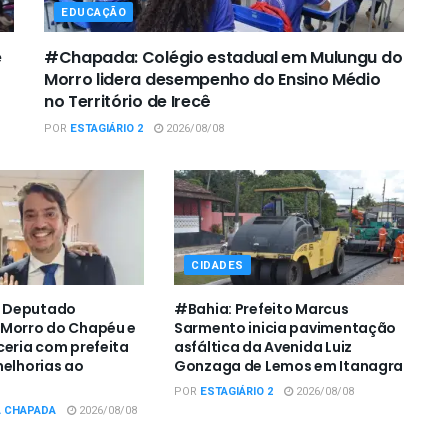
EDUCAÇÃO
e
#Chapada: Colégio estadual em Mulungu do
Morro lidera desempenho do Ensino Médio
no Território de Irecê
POR
ESTAGIÁRIO 2
2026/08/08
CIDADES
 Deputado
#Bahia: Prefeito Marcus
 Morro do Chapéu e
Sarmento inicia pavimentação
ceria com prefeita
asfáltica da Avenida Luiz
melhorias ao
Gonzaga de Lemos em Itanagra
POR
ESTAGIÁRIO 2
2026/08/08
A CHAPADA
2026/08/08