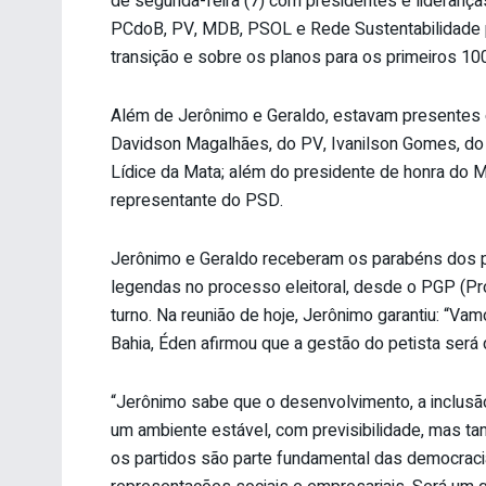
de segunda-feira (7) com presidentes e liderança
PCdoB, PV, MDB, PSOL e Rede Sustentabilidade pa
transição e sobre os planos para os primeiros 10
Além de Jerônimo e Geraldo, estavam presentes 
Davidson Magalhães, do PV, Ivanilson Gomes, do P
Lídice da Mata; além do presidente de honra do M
representante do PSD.
Jerônimo e Geraldo receberam os parabéns dos p
legendas no processo eleitoral, desde o PGP (Pro
turno. Na reunião de hoje, Jerônimo garantiu: “Va
Bahia, Éden afirmou que a gestão do petista será d
“Jerônimo sabe que o desenvolvimento, a inclus
um ambiente estável, com previsibilidade, mas ta
os partidos são parte fundamental das democraci