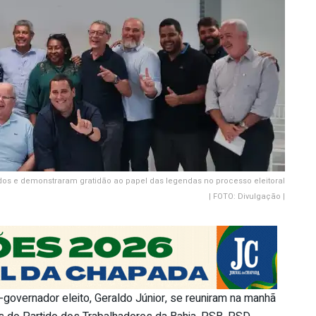
os e demonstraram gratidão ao papel das legendas no processo eleitoral
| FOTO: Divulgação |
-governador eleito, Geraldo Júnior, se reuniram na manhã