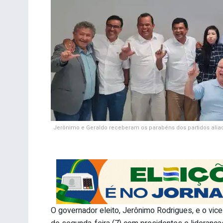
Jerônimo e Geraldo receberam os parabéns dos partidos aliad
O governador eleito, Jerônimo Rodrigues, e o vice