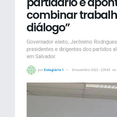
partidário e apon
combinar trabal
diálogo”
Governador eleito, Jerônimo Rodrigues,
presidentes e dirigentes dos partidos a
em Salvador.
por
Estagiário 1
8 novembro 2022 - 22h45
no