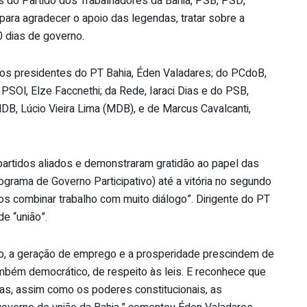
s do Partido dos Trabalhadores da Bahia, PSB, PSD,
ra agradecer o apoio das legendas, tratar sobre a
0 dias de governo.
os presidentes do PT Bahia, Éden Valadares; do PCdoB,
SOl, Elze Faccnethi; da Rede, Iaraci Dias e do PSB,
DB, Lúcio Vieira Lima (MDB), e de Marcus Cavalcanti,
artidos aliados e demonstraram gratidão ao papel das
grama de Governo Participativo) até a vitória no segundo
mos combinar trabalho com muito diálogo”. Dirigente do PT
e “união”.
ão, a geração de emprego e a prosperidade prescindem de
mbém democrático, de respeito às leis. E reconhece que
as, assim como os poderes constitucionais, as