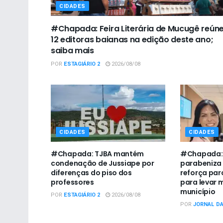
CIDADES
#Chapada: Feira Literária de Mucugê reún
12 editoras baianas na edição deste ano;
saiba mais
POR
ESTAGIÁRIO 2
2026/08/08
CIDADES
CIDADES
#Chapada: TJBA mantém
#Chapada:
condenação de Jussiape por
parabeniza
diferenças do piso dos
reforça par
professores
para levar 
município
POR
ESTAGIÁRIO 2
2026/08/08
POR
JORNAL D