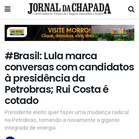
#Brasil: Lula marca
conversas com candidatos
à presidência da
Petrobras; Rui Costa é
cotado
Presidente eleito quer fazer uma mudança radical
na Petrobras, tornando-a novamente a gigante
integrada de energia.