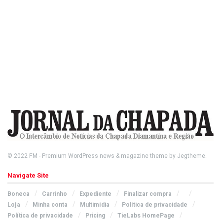
© 2022
FM
- Premium WordPress news & magazine theme by
Jegtheme
.
Navigate Site
Boneca
Carrinho
Expediente
Finalizar compra
Loja
Minha conta
Multimídia
Política de privacidade
Política de privacidade
Pricing
TieLabs HomePage