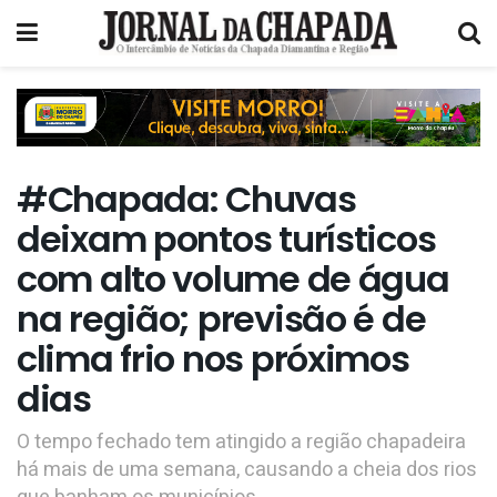
#Chapada: Chuvas
deixam pontos turísticos
com alto volume de água
na região; previsão é de
clima frio nos próximos
dias
O tempo fechado tem atingido a região chapadeira
há mais de uma semana, causando a cheia dos rios