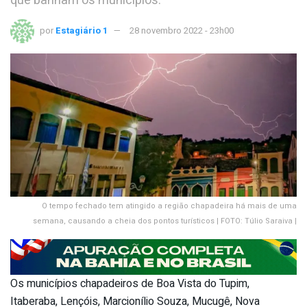
que banham os municípios.
por
Estagiário 1
28 novembro 2022 - 23h00
O tempo fechado tem atingido a região chapadeira há mais de uma
semana, causando a cheia dos pontos turísticos | FOTO: Túlio Saraiva |
Os municípios chapadeiros de Boa Vista do Tupim,
Itaberaba, Lençóis, Marcionílio Souza, Mucugê, Nova