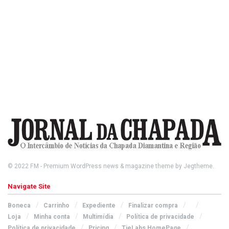
© 2022
FM
- Premium WordPress news & magazine theme by
Jegtheme
.
Navigate Site
Boneca
Carrinho
Expediente
Finalizar compra
Loja
Minha conta
Multimídia
Política de privacidade
Política de privacidade
Pricing
TieLabs HomePage