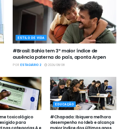
ESTILO DE VIDA
#Brasil: Bahia tem 3º maior índice de
ausência paterna do país, aponta Arpen
POR
ESTAGIÁRIO 2
2026/08/08
EDUCAÇÃO
me toxicológico
#Chapada: Ibiquera melhora
 exigido para
desempenho no Ideb e alcança
H nas categorias A e
maior índice dos últimos anos