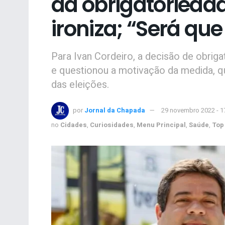
da obrigatorieda
ironiza; “Será que
Para Ivan Cordeiro, a decisão de obrig
e questionou a motivação da medida, 
das eleições.
por
Jornal da Chapada
29 novembro 2022 - 1
no
Cidades
,
Curiosidades
,
Menu Principal
,
Saúde
,
Top