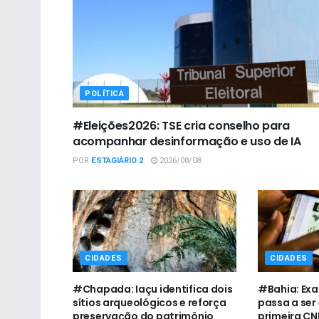
POLÍTICA
#Eleições2026: TSE cria conselho para
acompanhar desinformação e uso de IA
POR
ESTAGIÁRIO 2
2026/08/08
CIDADES
CIDADES
#Chapada: Iaçu identifica dois
#Bahia: Exa
sítios arqueológicos e reforça
passa a ser
preservação do patrimônio
primeira CN