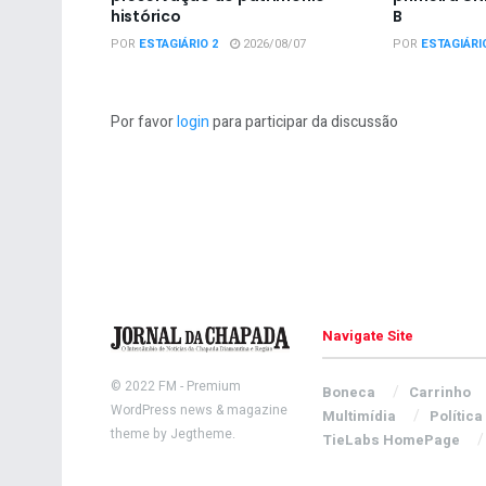
histórico
B
POR
ESTAGIÁRIO 2
2026/08/07
POR
ESTAGIÁRI
Por favor
login
para participar da discussão
Navigate Site
© 2022
FM
- Premium
Boneca
Carrinho
WordPress news & magazine
Multimídia
Política
theme by
Jegtheme
.
TieLabs HomePage