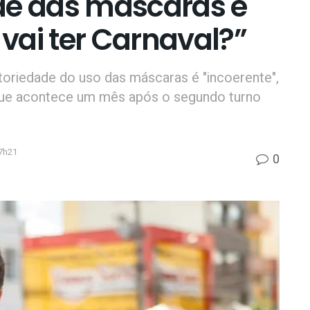
de das máscaras e
 vai ter Carnaval?”
atoriedade do uso das máscaras é "incoerente",
que acontece um mês após o segundo turno
7h21
0