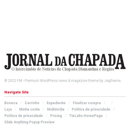
© 2022
FM
- Premium WordPress news & magazine theme by
Jegtheme
.
Navigate Site
Boneca
Carrinho
Expediente
Finalizar compra
Loja
Minha conta
Multimídia
Política de privacidade
Política de privacidade
Pricing
TieLabs HomePage
Slide Anything Popup Preview