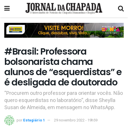
#Brasil: Professora
bolsonarista chama
alunos de “esquerdistas” e
é desligada de doutorado
“Procurem outro professor para orientar vocês. Não
quero esquerdistas no laboratório”, disse Sheylla
Susan de Almeida, em mensagem no WhatsApp.
por
Estagiário 1
29 novembro 2022 - 19h59