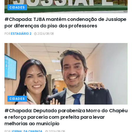
CIDADES
#Chapada: TJBA mantém condenação de Jussiape
por diferenças do piso dos professores
POR
ESTAGIÁRIO 2
2026/08/08
CIDADES
#Chapada: Deputado parabeniza Morro do Chapéu
e reforça parceria com prefeita para levar
melhorias ao município
POR
JORNAL DA CHAPADA
2026/08/08