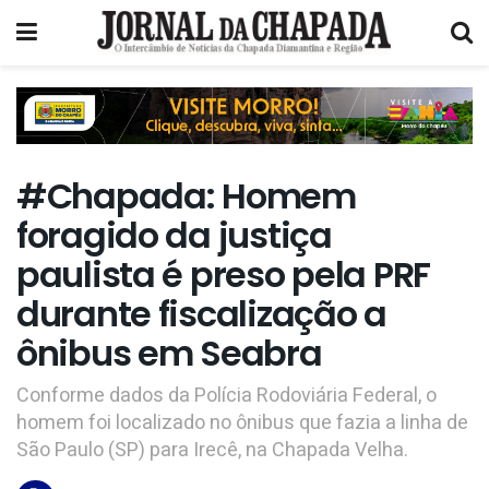
#Chapada: Homem
foragido da justiça
paulista é preso pela PRF
durante fiscalização a
ônibus em Seabra
Conforme dados da Polícia Rodoviária Federal, o
homem foi localizado no ônibus que fazia a linha de
São Paulo (SP) para Irecê, na Chapada Velha.