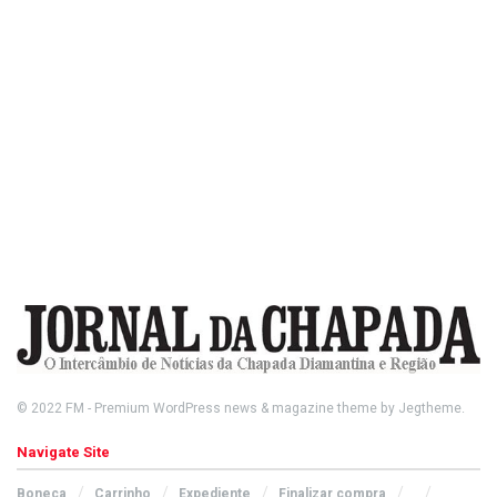
© 2022
FM
- Premium WordPress news & magazine theme by
Jegtheme
.
Navigate Site
Boneca
Carrinho
Expediente
Finalizar compra