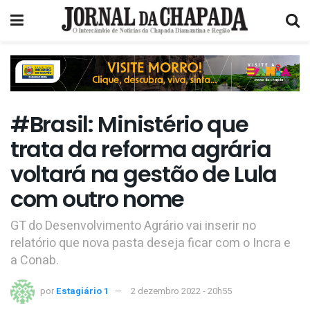
#Brasil: Ministério que
trata da reforma agrária
voltará na gestão de Lula
com outro nome
GT do Desenvolvimento Agrário vai inserir no
relatório que nova pasta deseja ficar com o Incra e
a Conab.
por
Estagiário 1
2 dezembro 2022 - 20h55