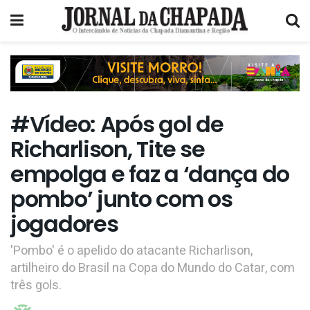
#Vídeo: Após gol de
Richarlison, Tite se
empolga e faz a ‘dança do
pombo’ junto com os
jogadores
'Pombo' é o apelido do atacante Richarlison,
artilheiro do Brasil na Copa do Mundo do Catar, com
três gols.