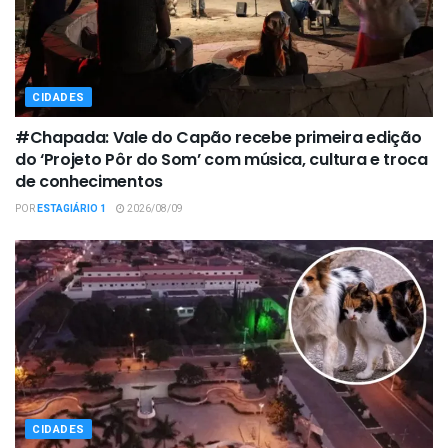
CIDADES
#Chapada: Vale do Capão recebe primeira edição
do ‘Projeto Pôr do Som’ com música, cultura e troca
de conhecimentos
POR
ESTAGIÁRIO 1
2026/08/09
CIDADES