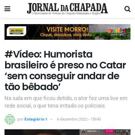
#Vídeo: Humorista
brasileiro é preso no Catar
‘sem conseguir andar de
tão bêbado’
Na sala em que ficou detido, o ator fez uma live em
rede social, o que teria irritado os policiais.
por
Estagiário 1
6 dezembro 2022 - 13h43