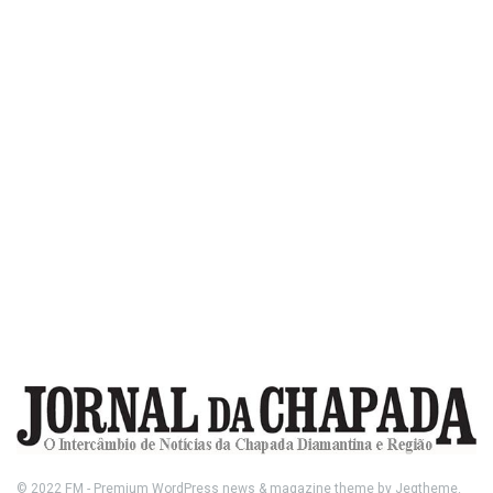
© 2022
FM
- Premium WordPress news & magazine theme by
Jegtheme
.