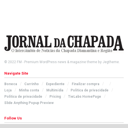
© 2022
FM
- Premium WordPress news & magazine theme by
Jegtheme
.
Navigate Site
Boneca
Carrinho
Expediente
Finalizar compra
Loja
Minha conta
Multimídia
Política de privacidade
Política de privacidade
Pricing
TieLabs HomePage
Slide Anything Popup Preview
Follow Us