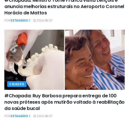
#Chapada: Ministro Tomé Franca visita Lençóis e
anuncia melhorias estruturais no Aeroporto Coronel
Horácio de Mattos
POR
ESTAGIÁRIO 1
2026/08/07
CIDADES
#Chapada: Ruy Barbosa prepara entrega de 100
novas próteses após mutirão voltado à reabilitação
da saúde bucal
POR
ESTAGIÁRIO 1
2026/08/07