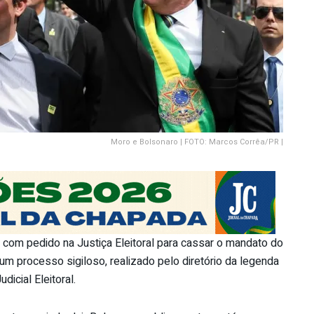
Moro e Bolsonaro | FOTO: Marcos Corrêa/PR |
u com pedido na Justiça Eleitoral para cassar o mandato do
um processo sigiloso, realizado pelo diretório da legenda
icial Eleitoral.