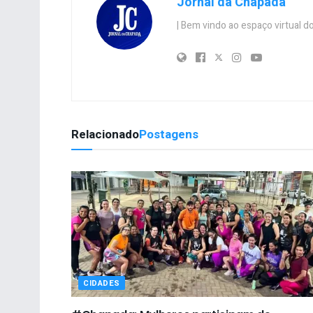
Jornal da Chapada
| Bem vindo ao espaço virtual
Relacionado
Postagens
CIDADES