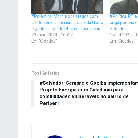
#Polêmica: Moro troca afagos com
#Política: PT 
clã Bolsonaro, se reaproxima da Globo
briga por cade
e ganha festa do PL após absolvição
Senado
23 maio 2024 - 16h27
1 abril 2024 -
Em "Cidades"
Em "Cidades"
Post Anterior
#Salvador: Sempre e Coelba implementa
Projeto Energia com Cidadania para
comunidades vulneráveis no bairro de
Periperi