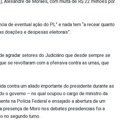
TSE), Alexandre de Moraes, com multa de R$ 22 milhões por
cia de eventual ação do PL” e nada tem “a recear quanto
 das doações e despesas eleitorais”.
de agradar setores do Judiciário que desde sempre se
 que se revoltaram com a ofensiva contra as urnas, que
da contra um aliado importante do presidente durante as
ado o governo – no qual ocupou o cargo de ministro da
mente na Polícia Federal e ensejado a abertura de um
 a presença de Moro nos debates presidenciais foi a
io no segundo turno.