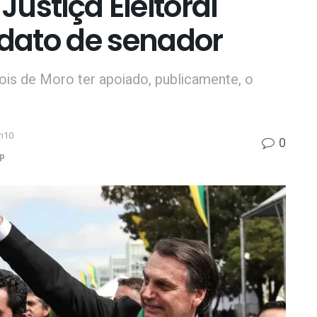
Justiça Eleitoral
dato de senador
s de Moro ter apoiado, publicamente, o
h10
0
p