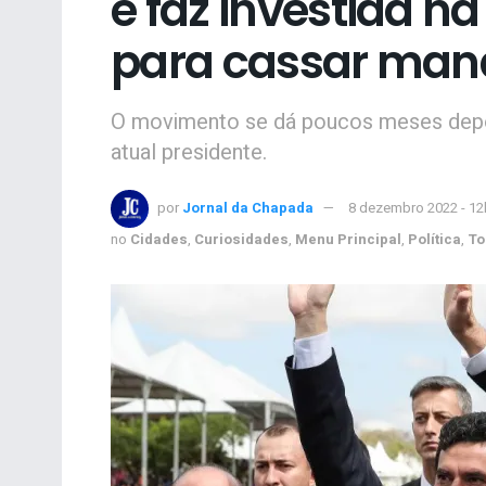
e faz investida na 
para cassar man
O movimento se dá poucos meses depoi
atual presidente.
por
Jornal da Chapada
8 dezembro 2022 - 12
no
Cidades
,
Curiosidades
,
Menu Principal
,
Política
,
To