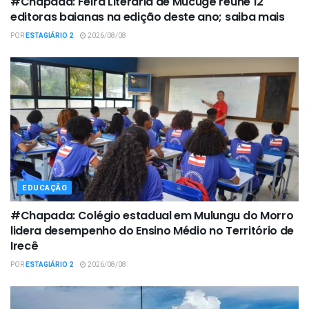
#Chapada: Feira Literária de Mucugê reúne 12
editoras baianas na edição deste ano; saiba mais
POR
ESTAGIÁRIO 2
2026/08/08
EDUCAÇÃO
#Chapada: Colégio estadual em Mulungu do Morro
lidera desempenho do Ensino Médio no Território de
Irecê
POR
ESTAGIÁRIO 2
2026/08/08