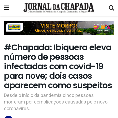
#Chapada: Ibiquera eleva
número de pessoas
infectadas com covid-19
para nove; dois casos
aparecem como suspeitos
Desde o início da pandemia cinco pessoas
morreram por complicações causadas pelo novo
coronavírus.