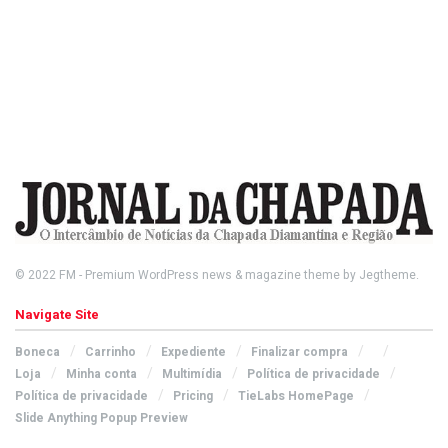
© 2022
FM
- Premium WordPress news & magazine theme by
Jegtheme
.
Navigate Site
Boneca
Carrinho
Expediente
Finalizar compra
Loja
Minha conta
Multimídia
Política de privacidade
Política de privacidade
Pricing
TieLabs HomePage
Slide Anything Popup Preview