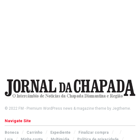
© 2022
FM
- Premium WordPress news & magazine theme by
Jegtheme
.
Navigate Site
Boneca
Carrinho
Expediente
Finalizar compra
Loja
Minha conta
Multimídia
Política de privacidade