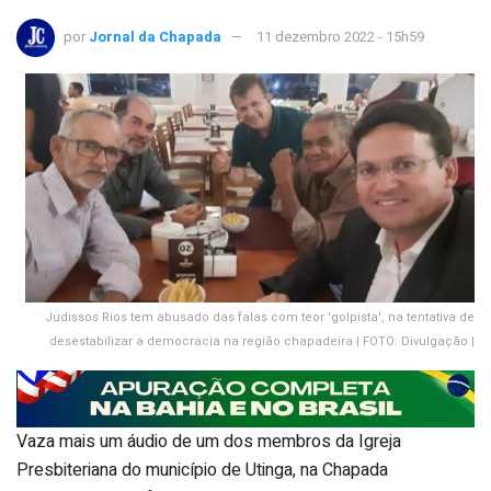
por
Jornal da Chapada
11 dezembro 2022 - 15h59
Judissos Rios tem abusado das falas com teor 'golpista', na tentativa de
desestabilizar a democracia na região chapadeira | FOTO: Divulgação |
Vaza mais um áudio de um dos membros da Igreja
Presbiteriana do município de Utinga, na Chapada