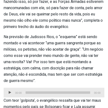
fazendo isso, só por fazer, e as Forças Armadas estiverem
mancomunadas com ele, só para fazer de conta, pelo amor
de Deus, ele vai se queimar pelo resto da vida, pois eu
mesmo não olho ele como politico mais nunca”, completa o
primeiro trecho do áudio do evangélico.
Na previsão de Judissos Rios, o “esquema” está sendo
montado e vai acontecer “uma guerra sangrenta porque as
milícias, os petistas, não vão aceitar de graça”. “Um negócio
como esse vai prender meio mundo de gente, não vai ter
uma revolta? Vai! Por isso tem que está montando a
estratégia, com calma, com discrição para não chamar
atenção, não é escondida, mas tem que ser com estratégia
de guerra mesmo”.
Tocador
00:00
00:00
de
Com teor ‘golpista’, o evangélico ressalta que vai ter maus
áudio
momentos pelo país se Bolsonaro ficar e Lula assumir.