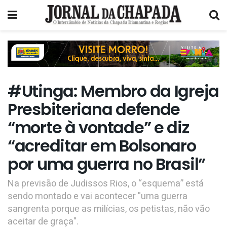
#Utinga: Membro da Igreja
Presbiteriana defende
“morte à vontade” e diz
“acreditar em Bolsonaro
por uma guerra no Brasil”
Na previsão de Judissos Rios, o “esquema” está
sendo montado e vai acontecer "uma guerra
sangrenta porque as milícias, os petistas, não vão
aceitar de graça".