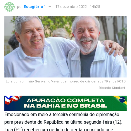
por
Estagiário 1
17 dezembro 2022 - 14h25
Lula com o irmão Genival, o Vavá, que morreu de câncer aos 79 anos FOTO:
Ricardo Stuckert |
Emocionado em meio à terceira cerimônia de diplomação
para presidente da República na última segunda-feira (12),
Lula (PT) recebeu um pedido de perdão inusitado que