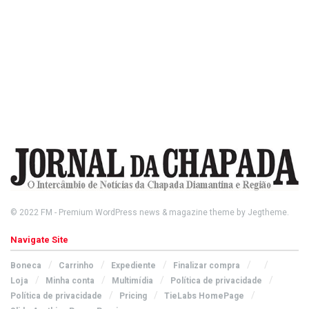
© 2022
FM
- Premium WordPress news & magazine theme by
Jegtheme
.
Navigate Site
Boneca
Carrinho
Expediente
Finalizar compra
Loja
Minha conta
Multimídia
Política de privacidade
Política de privacidade
Pricing
TieLabs HomePage