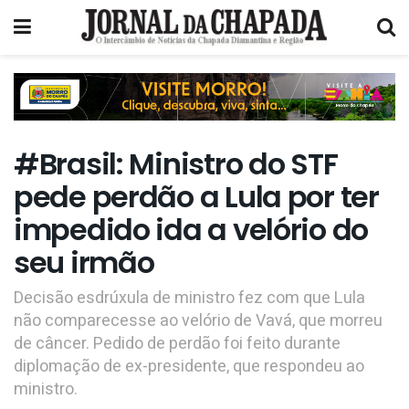
#Brasil: Ministro do STF
pede perdão a Lula por ter
impedido ida a velório do
seu irmão
Decisão esdrúxula de ministro fez com que Lula
não comparecesse ao velório de Vavá, que morreu
de câncer. Pedido de perdão foi feito durante
diplomação de ex-presidente, que respondeu ao
ministro.